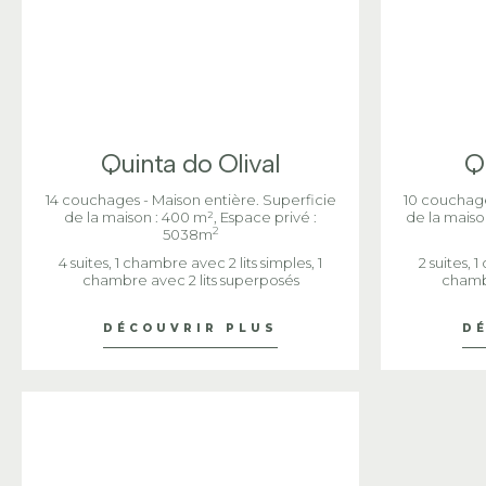
Quinta do Olival
Q
14 couchages - Maison entière. Superficie
10 couchage
de la maison : 400 m², Espace privé :
de la maiso
2
5038m
4 suites, 1 chambre avec 2 lits simples, 1
2 suites, 
chambre avec 2 lits superposés
chambr
DÉCOUVRIR PLUS
D