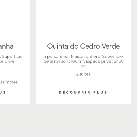
anha
Quinta do Cedro Verde
. Superficie
4 personnes - Maison entière. Superficie
2
e privé :
de la maison : 100 m
, Espace privé : 2450
2
m
2 suites
s simples
US
DÉCOUVRIR PLUS