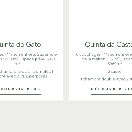
uinta do Gato
Quinta da Cast
s - Maison entière. Superficie
6 couchages - Maison entière
n : 200 m², Espace privé : 2450
de la maison : 157 m², Espac
2
2
m
5969m
1 chambre avec 2 lits simples, 1
2 suites
e avec 2 lits superposés
1 chambre double avec 2 lit
ÉCOUVRIR PLUS
DÉCOUVRIR PL