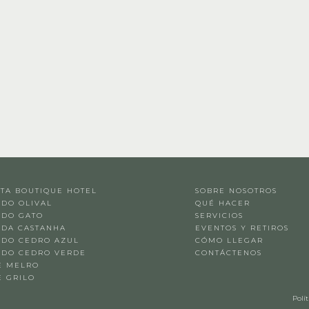
NTA BOUTIQUE HOTEL
SOBRE NOSOTROS
 DO OLIVAL
QUÉ HACER
 DO GATO
SERVICIOS
 DA CASTANHA
EVENTOS Y RETIROS
 DO CEDRO AZUL
CÓMO LLEGAR
 DO CEDRO VERDE
CONTÁCTENOS
E MELRO
E GRILO
Polí