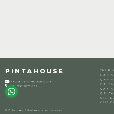
PINTAHOUSE
THE PI
QUINTA
QUINTA
INFO@PINTAHOUSE.COM
QUINTA
+351 935 027 024
QUINTA
QUINTA
CASA D
CASA D
© Pinta House. Todos los derechos reservados.